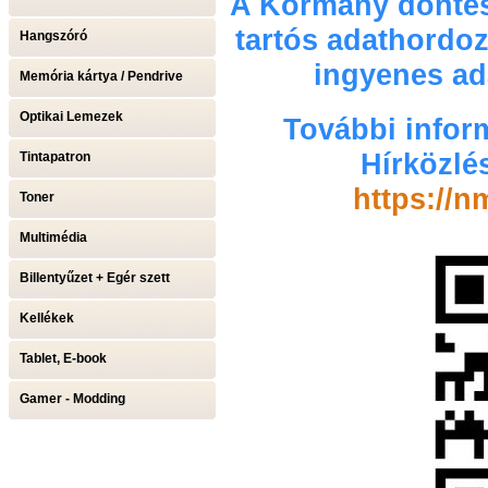
A Kormány döntés
tartós adathordoz
Hangszóró
ingyenes ada
Memória kártya / Pendrive
Optikai Lemezek
További infor
Hírközlé
Tintapatron
https://n
Toner
Multimédia
Billentyűzet + Egér szett
Kellékek
Tablet, E-book
Gamer - Modding