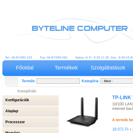
Tel.: 06-87/482-125 Fax: 06-87/580-293 Nyitva: H.-P.: 8.30-17.30, Szo.: 9.00-13
Főoldal
Termékek
Szolgáltatások
Termék:
Kategória:
Kategóriák
TP-LINK 
Konfigurációk
10/100 LAN
internet ba
Alaplap
A termék ho
Processzor
18 071 Ft
+ 