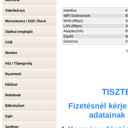
Memória
Videókártya
Interfész
R
WIFI Szabványok
I
WAN (Mbps)
1
Merevlemez / SSD / Rack
LAN (Mbps)
1
Adapter(V/A)
9
Optikai meghajtó
Egyéb
4
Garancia
2
USB
M
Monitor
Ház / Tápegység
Nyomtató
Hálózat
TISZT
Notebook
Fizetésnél kérj
Billentyűzet
adatainak
Egér
Szoftver