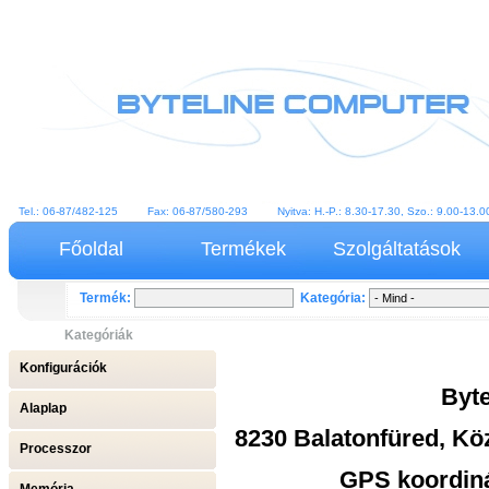
Tel.: 06-87/482-125 Fax: 06-87/580-293 Nyitva: H.-P.: 8.30-17.30, Szo.: 9.00-13
Főoldal
Termékek
Szolgáltatások
Termék:
Kategória:
Kategóriák
Konfigurációk
Byte
Alaplap
8230 Balatonfüred, Kö
Processzor
GPS koordiná